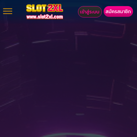
สมัครสมาชิก
เข้าสู่ระบบ