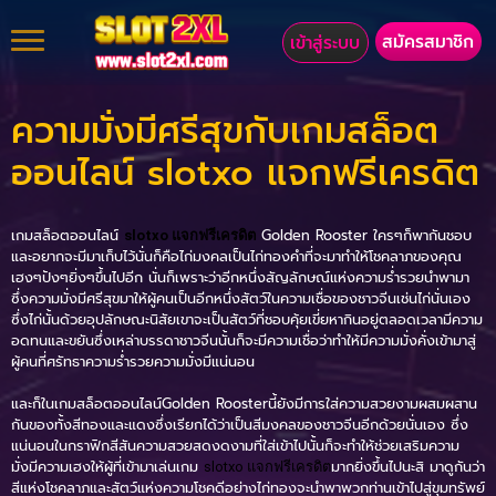
สมัครสมาชิก
เข้าสู่ระบบ
ความมั่งมีศรีสุขกับเกมสล็อต
ออนไลน์ slotxo แจกฟรีเครดิต
เกมสล็อตออนไลน์
Golden Rooster ใครๆก็พากันชอบ
slotxo แจกฟรีเครดิต
และอยากจะมีมาเก็บไว้นั่นก็คือไก่มงคลเป็นไก่ทองคำที่จะมาทำให้โชคลาภของคุณ
เฮงๆปังๆยิ่งๆขึ้นไปอีก นั่นก็เพราะว่าอีกหนึ่งสัญลักษณ์แห่งความร่ำรวยนำพามา
ซึ่งความมั่งมีศรีสุขมาให้ผู้คนเป็นอีกหนึ่งสัตว์ในความเชื่อของชาวจีนเช่นไก่นั่นเอง
ซึ่งไก่นั้นด้วยอุปลักษณะนิสัยเขาจะเป็นสัตว์ที่ชอบคุ้ยเขี่ยหากินอยู่ตลอดเวลามีความ
อดทนและขยันซึ่งเหล่าบรรดาชาวจีนนั้นก็จะมีความเชื่อว่าทำให้มีความมั่งคั่งเข้ามาสู่
ผู้คนที่ศรัทธาความร่ำรวยความมั่งมีแน่นอน
และก็ในเกมสล็อตออนไลน์Golden Roosterนี้ยังมีการใส่ความสวยงามผสมผสาน
กันของทั้งสีทองและแดงซึ่งเรียกได้ว่าเป็นสีมงคลของชาวจีนอีกด้วยนั่นเอง ซึ่ง
แน่นอนในกราฟิกสีสันความสวยสดงดงามที่ใส่เข้าไปนั้นก็จะทำให้ช่วยเสริมความ
มั่งมีความเฮงให้ผู้ที่เข้ามาเล่นเกม
มากยิ่งขึ้นไปนะสิ มาดูกันว่า
slotxo แจกฟรีเครดิต
สีแห่งโชคลาภและสัตว์แห่งความโชคดีอย่างไก่ทองจะนำพาพวกท่านเข้าไปสู่ขุมทรัพย์