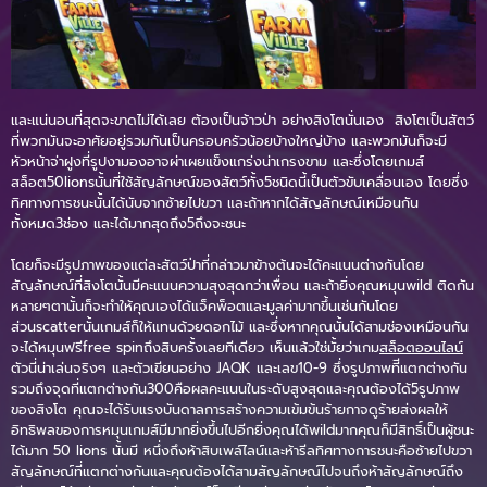
และแน่นอนที่สุดจะขาดไม่ได้เลย ต้องเป็นจ้าวป่า อย่างสิงโตนั่นเอง สิงโตเป็นสัตว์
ที่พวกมันจะอาศัยอยู่รวมกันเป็นครอบครัวน้อยบ้างใหญ่บ้าง และพวกมันก็จะมี
หัวหน้าจ่าฝูงที่รูปงามองอาจผ่าเผยแข็งแกร่งน่าเกรงขาม และซึ่งโดยเกมส์
สล็อต50lionsนั้นที่ใช้สัญลักษณ์ของสัตว์ทั้ง5ชนิดนี้เป็นตัวขับเคลื่อนเอง โดยซึ่ง
ทิศทางการชนะนั้นได้นับจากซ้ายไปขวา และถ้าหากได้สัญลักษณ์เหมือนกัน
ทั้งหมด3ช่อง และได้มากสุดถึง5ถึงจะชนะ
โดยก็จะมีรูปภาพของแต่ละสัตว์ป่าที่กล่าวมาข้างต้นจะได้คะแนนต่างกันโดย
สัญลักษณ์ที่สิงโตนั้นมีคะแนนความสุงสุดกว่าเพื่อน และถ้ายิ่งคุณหมุนwild ติดกัน
หลายๆตานั้นก็จะทำให้คุณเองได้แจ็คพ็อตและมูลค่ามากขึ้นเช่นกันโดย
ส่วนscatterนั้นเกมส์ก็ให้แทนด้วยดอกไม้ และซึ่งหากคุณนั้นได้สามช่องเหมือนกัน
จะได้หมุนฟรีfree spinถึงสิบครั้งเลยทีเดียว เห็นแล้วใช่มั้ยว่าเกม
สล็อตออนไลน์
ตัวนี่น่าเล่นจริงๆ และตัวเขียนอย่าง JAQK และเลข10-9 ซึ่งรูปภาพทีีแตกต่างกัน
รวมถึงจุดที่แตกต่างกัน300คือผลคะแนนในระดับสูงสุดและคุณต้องได้5รูปภาพ
ของสิงโต คุณจะได้รับแรงบันดาลการสร้างความเข้มข้นร้ายกาจดูร้ายส่งผลให้
อิทธิพลของการหมุนเกมส์มีมากยิ่งขึ้นไปอีกยิ่งคุณได้wildมากคุณก็มีสิทธิ์เป็นผู้ชนะ
ได้มาก 50 lions นั้นมี หนึ่งถึงห้าสิบเพล์ไลน์และห้ารีลทิศทางการชนะคือซ้ายไปขวา
สัญลักษณ์ที่แตกต่างกันและคุณต้องได้สามสัญลักษณ์ไปจนถึงห้าสัญลักษณ์ถึง