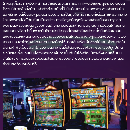
ให้ศัตรูเห็นเวลาเผชิญหน้ากับเจ้าแรดเองและการปะทะที่พุ่งเข้าใส่ศัตรูอย่างดุดันนั้น
ก็ชวนให้น่ากลัวยิ่งนัก เจ้าตัวต่อมาตัวที่3 มันคือควายป่าแอฟริกา ซึ่งเจ้าควายป่า
แอฟริกาตัวนี้เป็นตระกูลสัตว์ที่รวมตัวกันเป็นฝูงใหญ่มากเลยทีเดียวทำให้พวกความ
ป่าแอฟริกามีข้อได้เปรียบเป็นอย่างมากเมื่อถูกศัตรูหรือพวกล่าเหยื่อเข้ามารุกราน
พวกมันจะช่วยกันต่อสู้รวมถึงสร้างความสับสนให้กับศรัตรูโดยการวิ่งวุ่นได้เช่นกัน
และนอกเหนือกว่านั้นพวกมันก็คงยังมีอาวุธที่น่ากลัวอีกอย่างหนึ่งนั่นก็คือเขาอัน
แข็งแรงและแหลมคมทั้งสองข้างของพวกมันโดยเฉพาะตัวผู้ที่ส่วนหนึ่งจะเอาไว้โชว์
สาวๆ และเอาไว้ต่อสู้งัดและทิ่มแทงศัตรูให้บาดเจ็บหรือเสียชีวิตได้เลย ลำดับต่อไป
นั้นคือ4 ซึ่งเป็นสัตว์ที่ได้ชื่อว่ามันสามารถวิ่งได้อย่างว่องไวและรวดเร็วปรูดปร้าด
ยิ่งนักและซึ่งแถมมันมีความสามารถในการขึ้นต้นไม้ได้หรือแม้กระทั่งนอนหลับบน
ต้นไม้และดักรอซุ่มเหยื่อบนนั่นได้เลย ชื่อของเจ้าตัวนี้นั่นก็คือเสือดาวนั่นเอง ส่วน
ลำดับสุดท้ายอันดับที่5