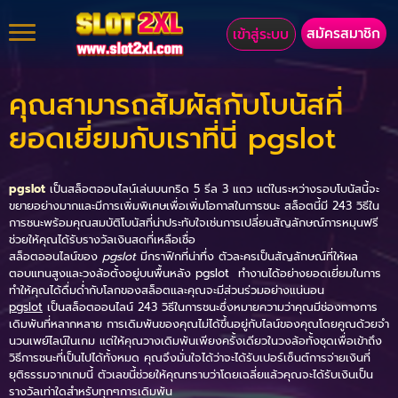
สมัครสมาชิก
เข้าสู่ระบบ
คุณสามารถสัมผัสกับโบนัสที่
ยอดเยี่ยมกับเราที่นี่ pgslot
pgslot
เป็นสล็อตออนไลน์เล่นบนกริด 5 รีล 3 แถว แต่ในระหว่างรอบโบนัสนี้จะ
ขยายอย่างมากและมีการเพิ่มพิเศษเพื่อเพิ่มโอกาสในการชนะ สล็อตนี้มี 243 วิธีใน
การชนะพร้อมคุณสมบัติโบนัสที่น่าประทับใจเช่นการเปลี่ยนสัญลักษณ์การหมุนฟรี
ช่วยให้คุณได้รับรางวัลเงินสดที่เหลือเชื่อ
สล็อตออนไลน์ของ
pgslot
มีกราฟิกที่น่าทึ่ง ตัวละครเป็นสัญลักษณ์ที่ให้ผล
ตอบแทนสูงและวงล้อตั้งอยู่บนพื้นหลัง pgslot ทำงานได้อย่างยอดเยี่ยมในการ
ทำให้คุณได้ดื่มด่ำกับโลกของสล็อตและคุณจะมีส่วนร่วมอย่างแน่นอน
pgslot
เป็นสล็อตออนไลน์ 243 วิธีในการชนะซึ่งหมายความว่าคุณมีช่องทางการ
เดิมพันที่หลากหลาย การเดิมพันของคุณไม่ได้ขึ้นอยู่กับไลน์ของคุณโดยคูณด้วยจำ
นวนเพย์ไลน์ในเกม แต่ให้คุณวางเดิมพันเพียงครั้งเดียวในวงล้อทั้งชุดเพื่อเข้าถึง
วิธีการชนะที่เป็นไปได้ทั้งหมด คุณจึงมั่นใจได้ว่าจะได้รับเปอร์เซ็นต์การจ่ายเงินที่
ยุติธรรมจากเกมนี้ ตัวเลขนี้ช่วยให้คุณทราบว่าโดยเฉลี่ยแล้วคุณจะได้รับเงินเป็น
รางวัลเท่าใดสำหรับทุกๆการเดิมพัน