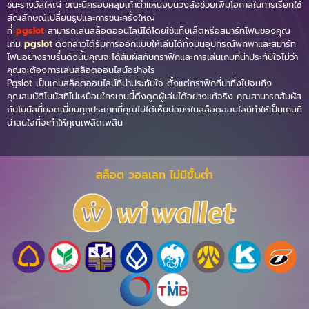
ชนะรางวัลใหญ่ ขณะนี้ครอบคลุมเก้าตำแหน่งบนวงล้อช่วยเพิ่มโอกาสในการเรียกใช้
สัญลักษณ์เปลี่ยนรูปและการชนะครั้งใหญ่
ที่
pgslot
สามารถเล่นสล็อตออนไลน์ได้โดยใช้แท็บเล็ตหรือสมาร์ทโฟนของคุณ
เกม
pgslot
ดังกล่าวได้รับการออกแบบให้เล่นได้ทั้งบนอุปกรณ์พกพาและสมาร์ท
โฟนอย่างราบรื่นดังนั้นคุณจะได้สัมผัสกับกราฟิกและการเล่นเกมที่น่าประทับใจไม่ว่า
คุณจะต้องการเล่นสล็อตออนไลน์อย่างไร
Pgslot เป็นเกมสล็อตออนไลน์ที่น่าประทับใจ ตั้งแต่กราฟิกที่น่าทึ่งไปจนถึง
คุณสมบัติโบนัสที่ไม่เหมือนใครเกมนี้ดึงดูดผู้เล่นได้อย่างแท้จริง คุณสามารถสัมผัส
กับโบนัสที่ยอดเยี่ยมทุกประเภทที่คุณไม่ได้เห็นบ่อยๆในสล็อตออนไลน์ทำให้เป็นเกมที่
น่าสนใจที่จะทำให้คุณเพลิดเพลิน
สล็อต วอลเลท ไม่มีขั้นต่ำ