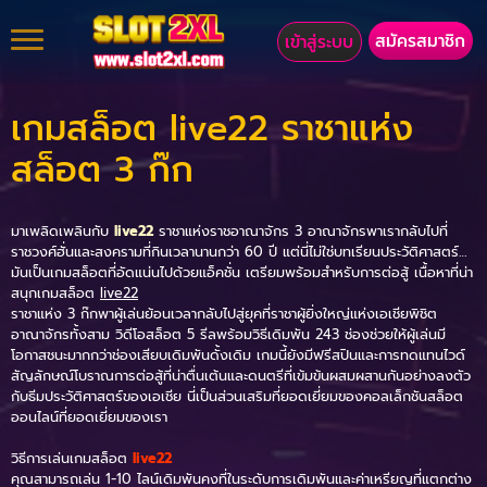
สมัครสมาชิก
เข้าสู่ระบบ
เกมสล็อต live22 ราชาแห่ง
สล็อต 3 ก๊ก
มาเพลิดเพลินกับ
live22
ราชาแห่งราชอาณาจักร 3 อาณาจักรพาเรากลับไปที่
ราชวงศ์ฮั่นและสงครามที่กินเวลานานกว่า 60 ปี แต่นี่ไม่ใช่บทเรียนประวัติศาสตร์…
มันเป็นเกมสล็อตที่อัดแน่นไปด้วยแอ็คชั่น เตรียมพร้อมสำหรับการต่อสู้ เนื้อหาที่น่า
สนุกเกมสล็อต
live22
ราชาแห่ง 3 ก๊กพาผู้เล่นย้อนเวลากลับไปสู่ยุคที่ราชาผู้ยิ่งใหญ่แห่งเอเชียพิชิต
อาณาจักรทั้งสาม วิดีโอสล็อต 5 รีลพร้อมวิธีเดิมพัน 243 ช่องช่วยให้ผู้เล่นมี
โอกาสชนะมากกว่าช่องเสียบเดิมพันดั้งเดิม เกมนี้ยังมีฟรีสปินและการทดแทนไวด์
สัญลักษณ์โบราณการต่อสู้ที่น่าตื่นเต้นและดนตรีที่เข้มข้นผสมผสานกันอย่างลงตัว
กับธีมประวัติศาสตร์ของเอเชีย นี่เป็นส่วนเสริมที่ยอดเยี่ยมของคอลเล็กชันสล็อต
ออนไลน์ที่ยอดเยี่ยมของเรา
วิธีการเล่นเกมสล็อต
live22
คุณสามารถเล่น 1-10 ไลน์เดิมพันคงที่ในระดับการเดิมพันและค่าเหรียญที่แตกต่าง