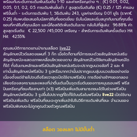
พร้อมกับระดับการเดิมพันเริ่มต้น 1-10 และค่าเหรียญต่าง ๆ : (€) 0.01, 0.02,
0.05, 0.1, 0.2, 0.5 การเดิมพันขั้นต่ำ / สูงสุดเริ่มต้นคือ (€) 0.25 / 125 ค่ารอบ
ฟรีขั้นต่ำ - ระดับการเดิมพัน 1, วิธีเดิมพัน 243, มูลค่าเหรียญ 0.01 ยูโร (ราคา€
0.25) ค้นพบข้อเสนอโบนัสคาสิโนที่ยอดเยี่ยม รับโบนัสและเริ่มสนุกกับเกมที่คุณชื่น
ชอบที่คาสิโนที่คุณเลือก และนี่คือสถิติเพิ่มเติมในเกม กลับไปที่ผู้เล่น: 96.88% ค่า
สูงสุดเริ่มต้น: € 22,500 /45,000 เหรียญ - สำหรับการเดิมพันครั้งเดียว Hit
Hit: 42.55%
คุณสมบัติการทดแทนป่าเกมสล็อต
live22
สัญลักษณ์ไวด์แสดงแผนที่ 3 ก๊ก เมื่อใดก็ตามที่มีการชนะด้วยสัญลักษณ์เสริม
สัญลักษณ์จะแสดงภาพเคลื่อนไหวของดาบ สัญลักษณ์ไวด์ใช้แทนสัญลักษณ์ใด
ก็ได้ ทั้งในเกมหลักและฟรีสปินสัญลักษณ์เสริมจะปรากฎบนวงล้อที่ 2 และ 4
เท่านั้นสัญลักษณ์ฟรีสปิน 3 รูปหรือมากกว่านั้นปรากฎแบบสุ่มบนวงล้ออย่างต่อ
เนื่องตั้งแต่ซ้ายไปจนถึงรีลขวาสุดเปิดใช้งานฟรีสปิน การตีอย่างช้าๆของกลอง
เสียงร้องสงครามและเพลงที่น่าตื่นเต้นเป็นจุดเริ่มต้นของการหมุนรอบฟรี ฟรีส
ปินเหรียญที่ชนะคือสามเท่า (x3) ฟรีสปินเพิ่มเติมสามารถชนะได้ในช่วงฟรีสปิน
สัญลักษณ์ฟรีสปิน 3 รูปขึ้นไปปรากฏที่ใดก็ได้บนรีลในฟรีสปิน
live22
เปิดใช้งาน
ฟรีสปินเพิ่มเติม ฟรีสปินที่ชนะจะถูกเพิ่มเข้าไปในวิธีการเดิมพันที่ชนะ จำนวนของ
ฟรีสปินพิเศษจะไม่ถูกคูณด้วยตัวคูณฟรีสปิน
สล็อต วอลเลท ไม่มีขั้นต่ำ